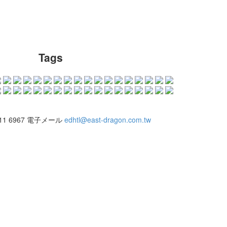
Tags
311 6967
電子メール
edhtl@east-dragon.com.tw